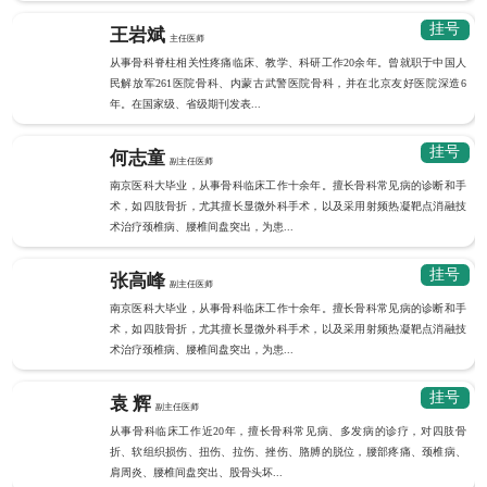
挂号
王岩斌
主任医师
从事骨科脊柱相关性疼痛临床、教学、科研工作20余年。曾就职于中国人
民解放军261医院骨科、内蒙古武警医院骨科，并在北京友好医院深造6
年。在国家级、省级期刊发表...
挂号
何志童
副主任医师
南京医科大毕业，从事骨科临床工作十余年。擅长骨科常见病的诊断和手
术，如四肢骨折，尤其擅长显微外科手术，以及采用射频热凝靶点消融技
术治疗颈椎病、腰椎间盘突出，为患...
挂号
张高峰
副主任医师
南京医科大毕业，从事骨科临床工作十余年。擅长骨科常见病的诊断和手
术，如四肢骨折，尤其擅长显微外科手术，以及采用射频热凝靶点消融技
术治疗颈椎病、腰椎间盘突出，为患...
挂号
袁 辉
副主任医师
从事骨科临床工作近20年，擅长骨科常见病、多发病的诊疗，对四肢骨
折、软组织损伤、扭伤、拉伤、挫伤、胳膊的脱位，腰部疼痛、颈椎病、
肩周炎、腰椎间盘突出、股骨头坏...