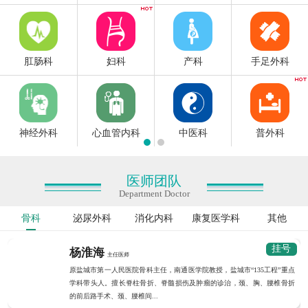
肛肠科
妇科
产科
手足外科
神经外科
心血管内科
中医科
普外科
医师团队
Department Doctor
骨科
泌尿外科
消化内科
康复医学科
其他
挂号
杨淮海
主任医师
原盐城市第一人民医院骨科主任，南通医学院教授，盐城市“135工程”重点
学科带头人。擅长脊柱骨折、脊髓损伤及肿瘤的诊治，颈、胸、腰椎骨折
的前后路手术、颈、腰椎间...