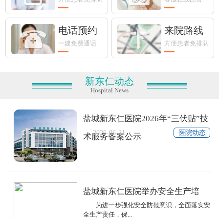
电话预约
来院路线
一建免费通话
方便患者免排队
新东仁动态
Hospital News
盐城新东仁医院2026年“三伏贴”技
2026-06-21
医院动态
术服务备案公示
盐城新东仁医院举办安全生产培
为进一步强化安全防范意识，全面落实安
全生产责任，保...