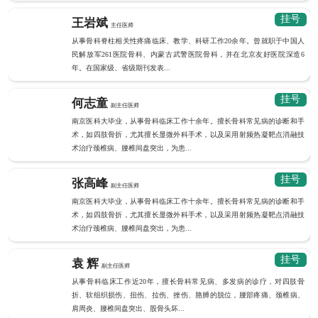
挂号
王岩斌
主任医师
从事骨科脊柱相关性疼痛临床、教学、科研工作20余年。曾就职于中国人
民解放军261医院骨科、内蒙古武警医院骨科，并在北京友好医院深造6
年。在国家级、省级期刊发表...
挂号
何志童
副主任医师
南京医科大毕业，从事骨科临床工作十余年。擅长骨科常见病的诊断和手
术，如四肢骨折，尤其擅长显微外科手术，以及采用射频热凝靶点消融技
术治疗颈椎病、腰椎间盘突出，为患...
挂号
张高峰
副主任医师
南京医科大毕业，从事骨科临床工作十余年。擅长骨科常见病的诊断和手
术，如四肢骨折，尤其擅长显微外科手术，以及采用射频热凝靶点消融技
术治疗颈椎病、腰椎间盘突出，为患...
挂号
袁 辉
副主任医师
从事骨科临床工作近20年，擅长骨科常见病、多发病的诊疗，对四肢骨
折、软组织损伤、扭伤、拉伤、挫伤、胳膊的脱位，腰部疼痛、颈椎病、
肩周炎、腰椎间盘突出、股骨头坏...