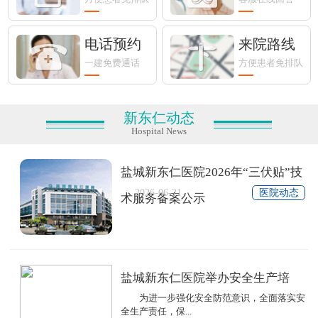
电话预约
来院路线
一建免费通话
方便患者免排队
新东仁动态
Hospital News
盐城新东仁医院2026年“三伏贴”技
2026-06-21
医院动态
术服务备案公示
盐城新东仁医院举办安全生产培
为进一步强化安全防范意识，全面落实安
全生产责任，保...