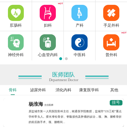
肛肠科
妇科
产科
手足外科
神经外科
心血管内科
中医科
普外科
医师团队
Department Doctor
骨科
泌尿外科
消化内科
康复医学科
其他
挂号
杨淮海
主任医师
原盐城市第一人民医院骨科主任，南通医学院教授，盐城市“135工程”重点
学科带头人。擅长脊柱骨折、脊髓损伤及肿瘤的诊治，颈、胸、腰椎骨折
的前后路手术、颈、腰椎间...