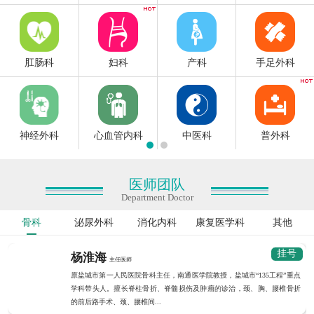
肛肠科
妇科
产科
手足外科
神经外科
心血管内科
中医科
普外科
医师团队
Department Doctor
骨科
泌尿外科
消化内科
康复医学科
其他
挂号
杨淮海
主任医师
原盐城市第一人民医院骨科主任，南通医学院教授，盐城市“135工程”重点
学科带头人。擅长脊柱骨折、脊髓损伤及肿瘤的诊治，颈、胸、腰椎骨折
的前后路手术、颈、腰椎间...