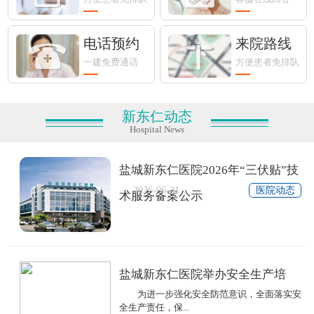
电话预约
来院路线
一建免费通话
方便患者免排队
新东仁动态
Hospital News
盐城新东仁医院2026年“三伏贴”技
2026-06-21
医院动态
术服务备案公示
盐城新东仁医院举办安全生产培
为进一步强化安全防范意识，全面落实安
全生产责任，保...