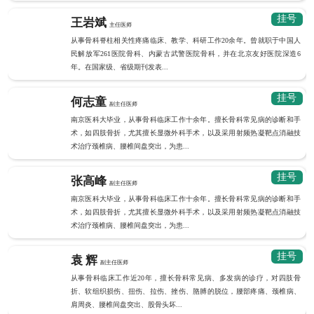
挂号
王岩斌
主任医师
从事骨科脊柱相关性疼痛临床、教学、科研工作20余年。曾就职于中国人
民解放军261医院骨科、内蒙古武警医院骨科，并在北京友好医院深造6
年。在国家级、省级期刊发表...
挂号
何志童
副主任医师
南京医科大毕业，从事骨科临床工作十余年。擅长骨科常见病的诊断和手
术，如四肢骨折，尤其擅长显微外科手术，以及采用射频热凝靶点消融技
术治疗颈椎病、腰椎间盘突出，为患...
挂号
张高峰
副主任医师
南京医科大毕业，从事骨科临床工作十余年。擅长骨科常见病的诊断和手
术，如四肢骨折，尤其擅长显微外科手术，以及采用射频热凝靶点消融技
术治疗颈椎病、腰椎间盘突出，为患...
挂号
袁 辉
副主任医师
从事骨科临床工作近20年，擅长骨科常见病、多发病的诊疗，对四肢骨
折、软组织损伤、扭伤、拉伤、挫伤、胳膊的脱位，腰部疼痛、颈椎病、
肩周炎、腰椎间盘突出、股骨头坏...